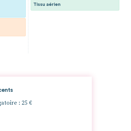
Tissu aérien
cents
atoire : 25 €