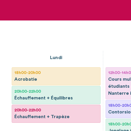
Lundi
18h00-20h00
12h00-14h
Acrobatie
Cours mult
étudiants 
20h00-22h00
Nanterre 
Échauffement + Équilibres
18h00-20h
20h00-22h00
Contorsio
Échauffement + Trapèze
18h00-20h
Jonglage 